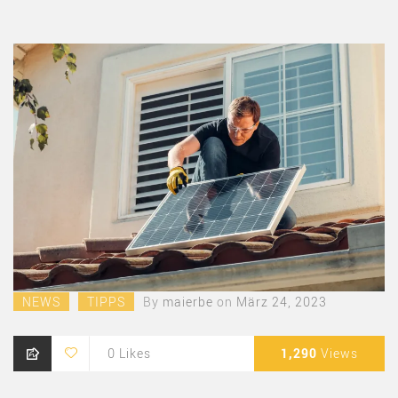
NEWS
TIPPS
By
maierbe
on
März 24, 2023
0
Likes
1,290
Views