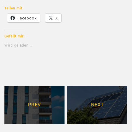
Teilen mit:
Facebook
X
Gefällt mir:
Wird geladen …
PREV
NEXT