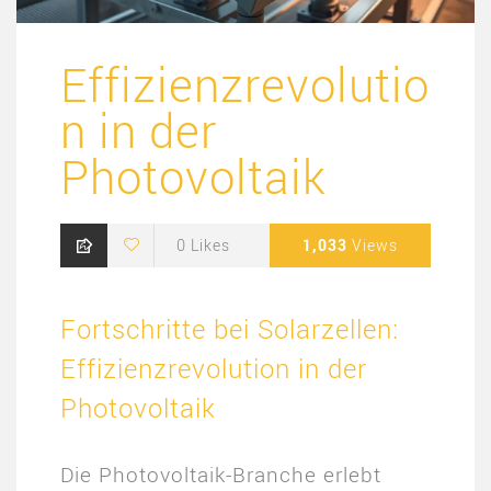
Effizienzrevolutio
n in der
Photovoltaik
0
Likes
1,033
Views
Fortschritte bei Solarzellen:
Effizienzrevolution in der
Photovoltaik
Die Photovoltaik-Branche erlebt