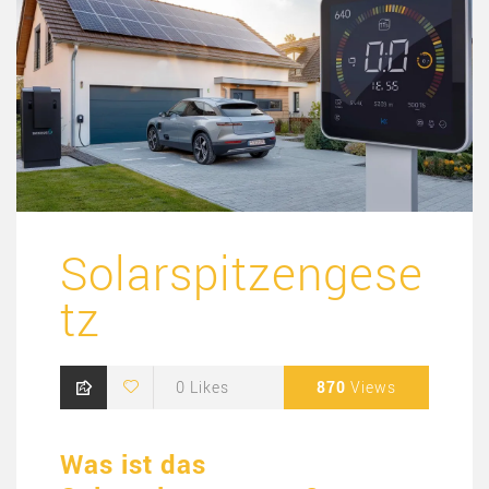
Solarspitzengese
tz
0
Likes
870
Views
Was ist das