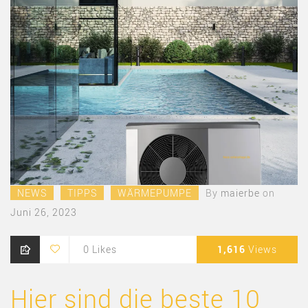
NEWS
TIPPS
WÄRMEPUMPE
By
maierbe
on
Juni 26, 2023
0
Likes
1,616
Views
Hier sind die beste 10