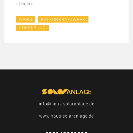
steigern.
NEWS
BALKONKRAFTWERK
FÖRDERUNG
info@haus-solaranlage.de
www.haus-solaranlage.de