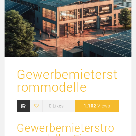
Gewerbemieterst
rommodelle
0
Likes
1,102
Views
Gewerbemieterstro