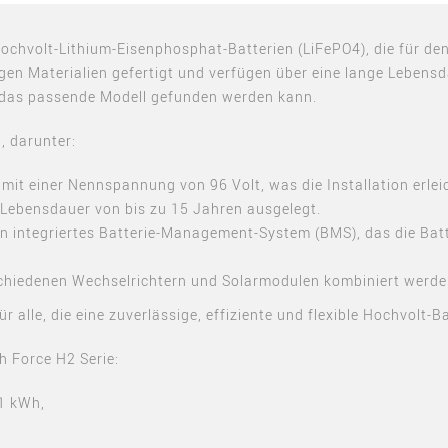
 Hochvolt-Lithium-Eisenphosphat-Batterien (LiFePO4), die für 
igen Materialien gefertigt und verfügen über eine lange Lebensd
rf das passende Modell gefunden werden kann.
, darunter:
 mit einer Nennspannung von 96 Volt, was die Installation erleic
ne Lebensdauer von bis zu 15 Jahren ausgelegt.
 ein integriertes Batterie-Management-System (BMS), das die Ba
erschiedenen Wechselrichtern und Solarmodulen kombiniert werde
r alle, die eine zuverlässige, effiziente und flexible Hochvolt-B
ch Force H2 Serie:
21 kWh,