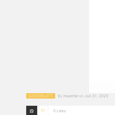
DATENBLATT
By
maierbe
on
Juli 31, 2023
0
Likes